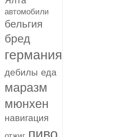
автомобили
бельгия
бред
германия
дебилы
еда
маразм
мюнхен
навигация
пиво
отжиг