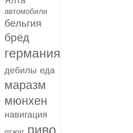
автомобили
бельгия
бред
германия
дебилы
еда
маразм
мюнхен
навигация
пиво
отжиг