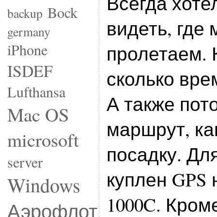
Всегда хоте
Bock
backup
видеть, где
germany
iPhone
пролетаем. 
ISDEF
сколько вре
Lufthansa
А также пот
Mac OS
маршрут, ка
microsoft
посадку. Дл
server
куплен GPS 
Windows
1000C. Кром
Аэрофлот