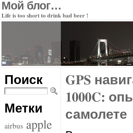
Мой блог…
Life is too short to drink bad beer !
Поиск
GPS навиг
1000C: оп
Метки
самолете
apple
airbus