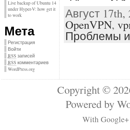
Live backup of Ubuntu 14
Август 17th, 
under Hyper-V: how get it
to work
OpenVPN
,
vp
Мета
Проблемы и
Регистрация
Войти
RSS
записей
RSS
комментариев
WordPress.org
Copyright © 2
Powered by
Wo
With Google+ 