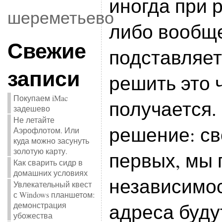
иногда при 
шереметьево
либо вообще
Свежие
подставляет
записи
решить это 
Покупаем iMac
получается.
задешево
Не летайте
решение: св
Аэрофлотом. Или
куда можно засунуть
золотую карту.
первых, мы
Как сварить сидр в
домашних условиях
независимос
Увлекательный квест
с Windows планшетом:
адреса буду
демонстрация
убожества