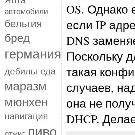
OS. Однако 
автомобили
бельгия
если IP адр
бред
DNS заменяе
германия
Поскольку д
такая конфи
дебилы
еда
маразм
случаев, на
мюнхен
она не полу
навигация
DHCP. Делае
пиво
отжиг