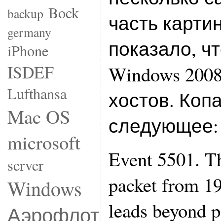
Bock
backup
часть карти
germany
показало, ч
iPhone
ISDEF
Windows 2008
Lufthansa
хостов. Коп
Mac OS
следующее:
microsoft
Event 5501. T
server
packet from 19
Windows
leads beyond p
Аэрофлот