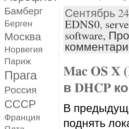
Бамберг
Сентябрь 24t
EDNS0
,
serve
Берген
software,
Про
Москва
комментари
Норвегия
Париж
Mac OS X 
Прага
в DHCP к
Россия
СССР
В предыдуще
Франция
поднять лок
Ялта