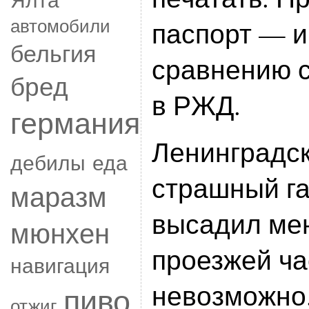
автомобили
паспорт — и
бельгия
сравнению с
бред
в РЖД.
германия
Ленинградск
дебилы
еда
страшный га
маразм
высадил мен
мюнхен
проезжей ча
навигация
невозможно.
пиво
отжиг