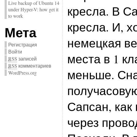
Live backup of Ubuntu 14
кресла. В С
under Hyper-V: how get it
to work
кресла. И, х
Мета
немецкая ве
Регистрация
Войти
места в 1 к
RSS
записей
RSS
комментариев
меньше. Сн
WordPress.org
получасовую
Сапсан, как
через прово