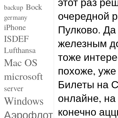
этот раз ре
Bock
backup
очередной р
germany
iPhone
Пулково. Да
ISDEF
железным до
Lufthansa
тоже интере
Mac OS
похоже, уже
microsoft
Билеты на С
server
онлайне, на
Windows
конечно ацц
Аэрофлот