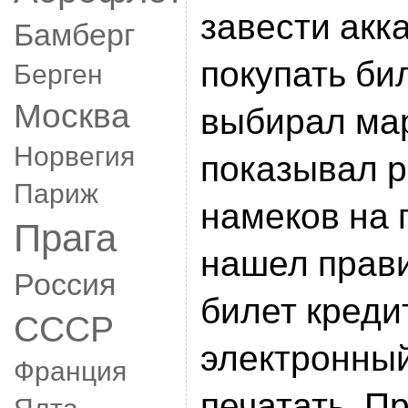
завести акк
Бамберг
покупать би
Берген
Москва
выбирал мар
Норвегия
показывал р
Париж
намеков на 
Прага
нашел прави
Россия
билет креди
СССР
электронный
Франция
печатать. П
Ялта