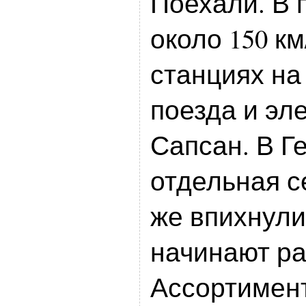
Поехали. В 
около 150 км
станциях на
поезда и эл
Сапсан. В Г
отдельная с
же впихнули
начинают ра
Ассортимент