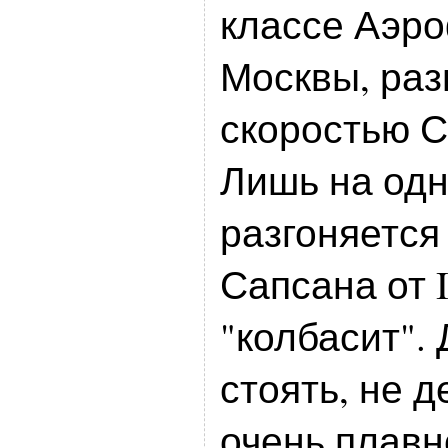
классе Аэро
Москвы, разг
скоростью С
Лишь на одн
разгоняется
Сапсана от I
"колбасит".
стоять, не д
очень плавн