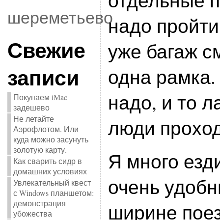
отдельные п
шереметьево
надо пройти
Свежие
уже багаж с
записи
одна рамка.
надо, и то 
Покупаем iMac
задешево
Не летайте
люди проход
Аэрофлотом. Или
куда можно засунуть
золотую карту.
Я много езд
Как сварить сидр в
домашних условиях
очень удобн
Увлекательный квест
с Windows планшетом:
демонстрация
ширине пое
убожества