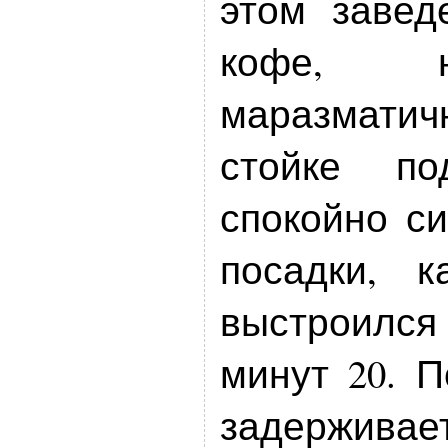
этом завед
кофе, н
маразматич
стойке по
спокойно с
посадки, 
выстроился 
минут 20. П
задержив