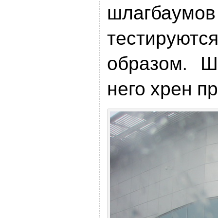
шлагбаум
тестируют
образом. Ш
него хрен п