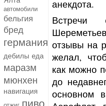
анекдота.
автомобили
бельгия
Встречи 
бред
Шереметье
германия
отзывы на 
дебилы
еда
желал, что
маразм
как можно п
мюнхен
до недавне
навигация
основном в
пиво
отжиг