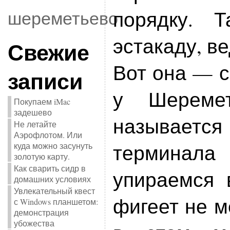
порядку. 
шереметьево
эстакаду, в
Свежие
Вот она — с
записи
у Шеремет
Покупаем iMac
задешево
называется
Не летайте
Аэрофлотом. Или
терминала
куда можно засунуть
золотую карту.
Как сварить сидр в
упираемся 
домашних условиях
Увлекательный квест
фигеет не м
с Windows планшетом:
демонстрация
убожества