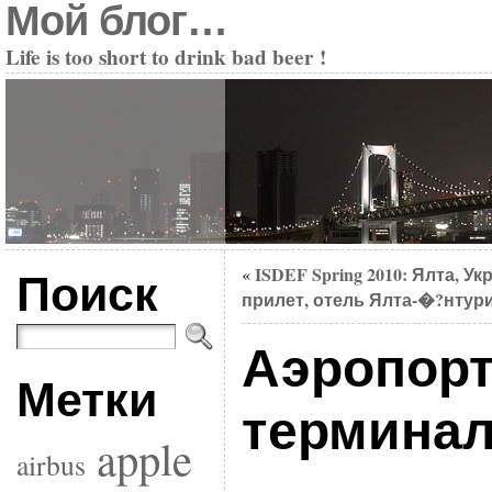
Мой блог…
Life is too short to drink bad beer !
Поиск
ISDEF Spring 2010: Ялта, Ук
«
прилет, отель Ялта-�?нтури
Аэропорт
Метки
терминал
apple
airbus