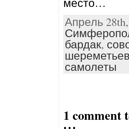
место…
Апрель 28th, 
Симферопо
бардак
,
сов
шереметье
самолеты
1 comment 