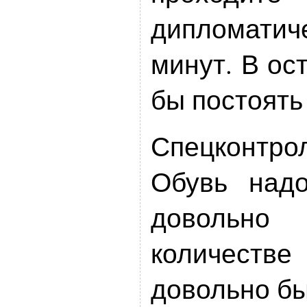
дипломатиче
минут. В ос
бы постоять
Спецконтро
Обувь над
довольно
количест
довольно бы