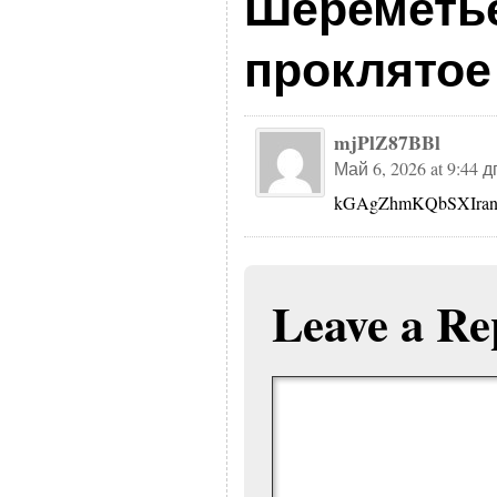
Шереметье
проклятое
mjPlZ87BBl
Май 6, 2026 at 9:44 д
kGAgZhmKQbSXIran
Leave a Re