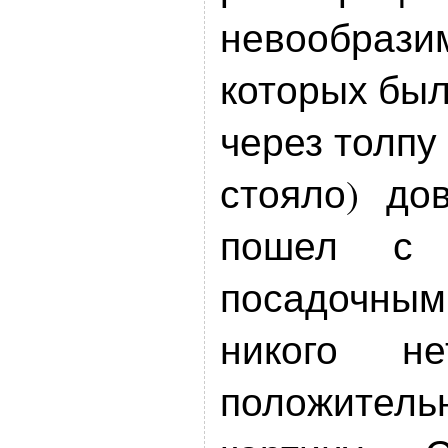
невообраз
которых был
через толпу 
стояло) до
пошел с 
посадочным
никого н
положите