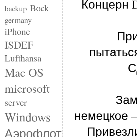
Концерн D
Bock
backup
germany
iPhone
При
ISDEF
пытатьс
Lufthansa
С
Mac OS
microsoft
Зам
server
немецкое —
Windows
Привезли
Аэрофлот