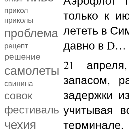
Аэрофлот 
прикол
только к и
приколы
лететь в Си
проблема
давно в D…
рецепт
решение
21 апреля
самолеты
запасом, р
свинина
задержки из
совок
фестиваль
учитывая в
чехия
терминале