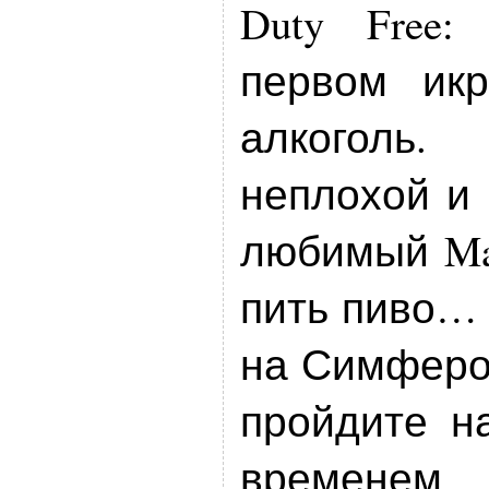
Duty Free
первом икр
алкоголь
неплохой и 
любимый Mac
пить пиво… 
на Симфероп
пройдите н
временем