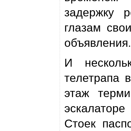
задержку р
глазам сво
объявления.
И несколь
телетрапа 
этаж терми
эскалаторе
Стоек пасп