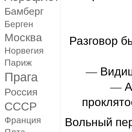
Бамберг
Берген
Москва
Разговор б
Норвегия
Париж
— Видиш
Прага
— А
Россия
проклято
СССР
Франция
Вольный пер
Ялта