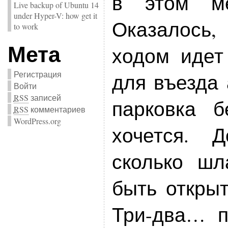
в этом ме
Live backup of Ubuntu 14
under Hyper-V: how get it
Оказалось,
to work
Мета
ходом идет
Регистрация
для въезда 
Войти
RSS
записей
парковка б
RSS
комментариев
WordPress.org
хочется. 
сколько шл
быть открыт
Три-два… п