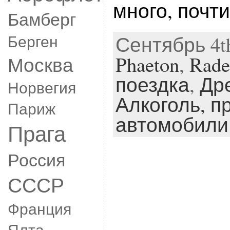
много, почти
Бамберг
Берген
Сентябрь 4th
Phaeton
,
Rade
Москва
поездка
,
Др
Норвегия
Алкоголь,
п
Париж
автомобили
Прага
Россия
СССР
Франция
Ялта