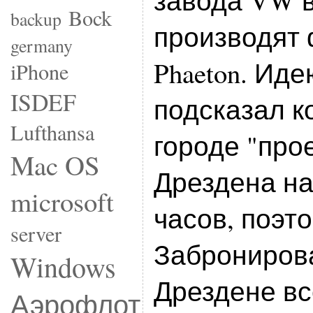
завода VW в
Bock
backup
производят
germany
Phaeton. Ид
iPhone
ISDEF
подсказал к
Lufthansa
городе "про
Mac OS
Дрездена на
microsoft
часов, поэто
server
Забронирова
Windows
Дрездене вс
Аэрофлот