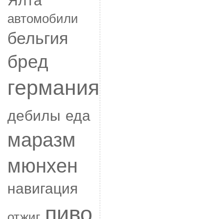
автомобили
бельгия
бред
германия
дебилы
еда
маразм
мюнхен
навигация
пиво
отжиг