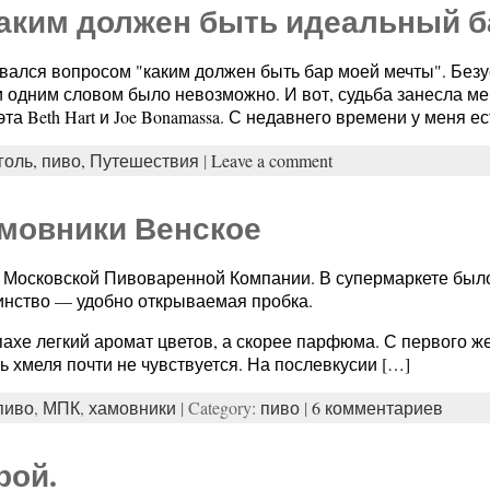
 каким должен быть идеальный б
вался вопросом "каким должен быть бар моей мечты". Безус
 одним словом было невозможно. И вот, судьба занесла ме
та Beth Hart и Joe Bonamassa. С недавнего времени у меня ес
голь,
пиво,
Путешествия
|
Leave a comment
мовники Венское
 Московской Пивоваренной Компании. В супермаркете было 
инство — удобно открываемая пробка.
пахе легкий аромат цветов, а скорее парфюма. С первого же
ь хмеля почти не чувствуется. На послевкусии […]
пиво
,
МПК
,
хамовники
| Category:
пиво
|
6 комментариев
рой.