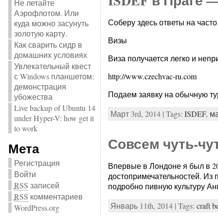
ISDEF в Праге 
Не летайте
Аэрофлотом. Или
Соберу здесь ответы на част
куда можно засунуть
золотую карту.
Визы
Как сварить сидр в
домашних условиях
Виза получается легко и непр
Увлекательный квест
с Windows планшетом:
http://www.czechvac-ru.com
демонстрация
Подаем заявку на обычную ту
убожества
Live backup of Ubuntu 14
Март 3rd, 2014 | Tags:
ISDEF
,
м
under Hyper-V: how get it
to work
Совсем чуть-чу
Мета
Регистрация
Впервые в Лондоне я был в 20
Войти
достопримечательностей. Из пи
RSS
записей
подробно пивную культуру Анг
RSS
комментариев
Январь 11th, 2014 | Tags:
craft b
WordPress.org