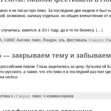
авно я не писал про пиво. За последние две недели я был 
ий, возможно, напишу отдельно, но общее впечатление от н
лучилась, кажется, в 2011 году, да и то по бизнесу. […]
A
,
GBBF
,
Англия
,
пиво
,
Лондон
,
эль
,
фестиваль
| Category:
Un
6 — закрываем тему и забываем
российским пивом. Глаза зацепились за цену: бутылка 6й Ба
 русского, а также, что это пиво я в последний раз пил где
а ratebeer.
лтика 6
| Category:
пиво
|
6 комментариев