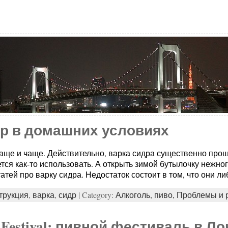
др в домашних условиях
аще и чаще. Действительно, варка сидра существенно проще
тся как-то использовать. А открыть зимой бутылочку нежно
атей про варку сидра. Недостаток состоит в том, что они л
трукция
,
варка
,
сидр
| Category:
Алкоголь,
пиво,
Проблемы и 
er Festival: пивной фестиваль в Л