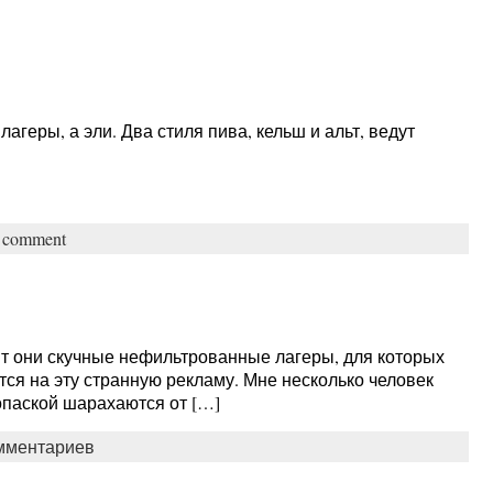
геры, а эли. Два стиля пива, кельш и альт, ведут
a comment
ят они скучные нефильтрованные лагеры, для которых
ся на эту странную рекламу. Мне несколько человек
 опаской шарахаются от […]
омментариев