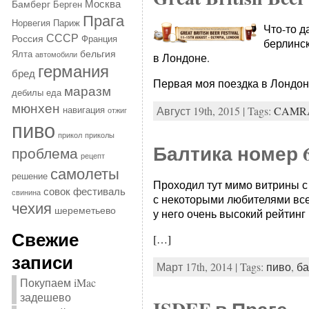
Москва
Бамберг
Берген
Прага
Норвегия
Париж
Что-то д
СССР
Россия
Франция
берлинск
бельгия
Ялта
автомобили
в Лондоне.
германия
бред
Первая моя поездка в Лондон с
маразм
дебилы
еда
мюнхен
Август 19th, 2015 | Tags:
CAMR
навигация
отжиг
пиво
прикол
приколы
Балтика номер 
проблема
рецепт
самолеты
решение
Проходил тут мимо витрины с 
совок
фестиваль
свинина
с некоторыми любителями всего
чехия
шереметьево
у него очень высокий рейтинг н
Свежие
[…]
записи
Март 17th, 2014 | Tags:
пиво
,
ба
Покупаем iMac
задешево