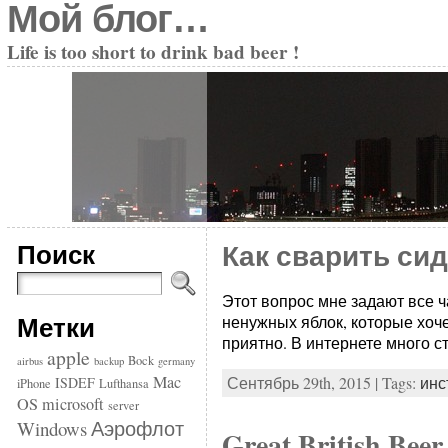
Мой блог…
Life is too short to drink bad beer !
Поиск
Как сварить си
Этот вопрос мне задают все ч
Метки
ненужных яблок, которые хоче
приятно. В интернете много ст
apple
Bock
airbus
backup
germany
Mac
Сентябрь 29th, 2015 | Tags:
инс
ISDEF
iPhone
Lufthansa
OS
microsoft
server
Аэрофлот
Windows
Great British Be