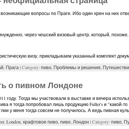
— неофициальная страница
о возникающие вопросы по Праге. Ибо один хрен на них отв
инужденно, через чешский визовый центр, который, похоже,
ристическую визу, прикладываем указанный комплект докум
ай
,
Прага
| Category:
пиво,
Проблемы и решения,
Путешестви
ть о пивном Лондоне
11 году. Тогда мы участвовали в выставке и вечера исполь
ва я тогда попробовал лишь продукцию Fuller's и "какой-то
лии у меня тогда совсем не получилось. А ведь пивная куль
eer
,
London
,
крафтовое пиво
,
пиво
,
Лондон
| Category:
пиво,
Пу