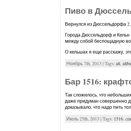
Пиво в Дюссел
Вернулся из Дюссельдорфа 2 
Города Дюссельдорф и Кельн з
между собой беспощадную вой
О кельшах я еще расскажу, э
Ноябрь 7th, 2013 | Tags:
alt
,
altbi
Бар 1516: крафт
Так сложилось, что небольши
даже придуман совершенно ду
доказывало, что надо пить то
Июль 25th, 2013 | Tags:
1516
,
cra