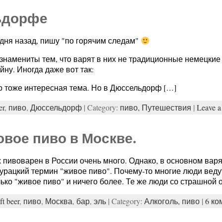
ьдорфе
дня назад, пишу "по горячим следам"
намениты тем, что варят в них не традиционные немецкие ла
ну. Иногда даже вот так:
то тоже интересная тема. Но в Дюссельдорф […]
er
,
пиво
,
Дюссельдорф
| Category:
пиво,
Путешествия
|
Leave 
овое пиво в Москве.
х пивоварен в России очень много. Однако, в основном вар
рацкий термин "живое пиво". Почему-то многие люди ведут
лько "живое пиво" и ничего более. Те же люди со страшной
ft beer
,
пиво
,
Москва
,
бар
,
эль
| Category:
Алкоголь,
пиво
|
6 к